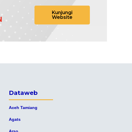
Kunjungi
Website
N
Dataweb
Aceh Tamiang
Agats
Arso