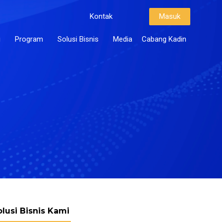
Kontak
Masuk
i
Program
Solusi Bisnis
Media
Cabang Kadin
olusi Bisnis Kami